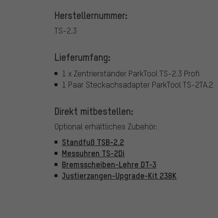
Herstellernummer:
TS-2.3
Lieferumfang:
1 x Zentrierständer ParkTool TS-2.3 Profi
1 Paar Steckachsadapter ParkTool TS-2TA.2
Direkt mitbestellen:
Optional erhältliches Zubehör:
Standfuß TSB-2.2
Messuhren TS-2Di
Bremsscheiben-Lehre DT-3
Justierzangen-Upgrade-Kit 238K