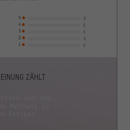
5
0
4
0
3
0
2
0
1
0
MEINUNG ZÄHLT
 Erste und sag
ne Meinung zu
em Artikel.