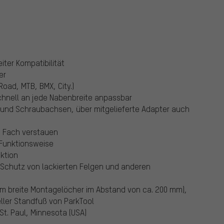
iter Kompatibilität
er
oad, MTB, BMX, City.)
hnell an jede Nabenbreite anpassbar
 und Schraubachsen, über mitgelieferte Adapter auch
m Fach verstauen
Funktionsweise
ktion
Schutz von lackierten Felgen und anderen
m breite Montagelöcher im Abstand von ca. 200 mm),
ller Standfuß von ParkTool
St. Paul, Minnesota (USA)