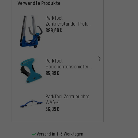
Verwandte Produkte
ParkTool
Cyclus
Zentrierständer Profi
Zentri
TS-4.2
389,00€
100,9
ParkTo
WAG-
43,99
ParkTool
Speichentensiometer
TM-1
85,99€
ParkTo
SW-0 /
-5
8,9
AB
ParkTool Zentrierlehre
WAG-4
56,99€
Versand in 1-3 Werktagen