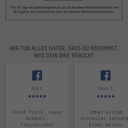
*Gilt 30 Tage ab Ausstellungsdatum und ist ab einem Mindestbestellwert von
60 € gültig. Der Gutschein ist nicht mit anderen Aktionen kombinierbar.
WIR TUN ALLES DAFÜR, DASS DU BEKOMMST,
WAS DEIN BIKE BRAUCHT
facebook
Roy V.
Kevin S.
Bewertungen: 5 von 5
Bewertungen: 5 von 5
Guter Preis, super
Immer extrem
Auswahl,
schneller Versan
freundlicher
Einer meiner