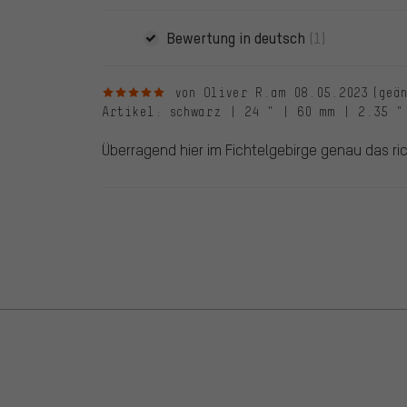
Bewertung in deutsch
(1)
5 von 5 Sternen
von Oliver R.
am 08.05.2023
(geä
Artikel
: schwarz | 24 " | 60 mm | 2.35 "
Überragend hier im Fichtelgebirge genau das ric