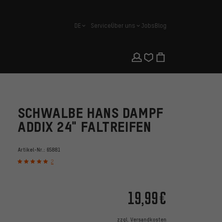
DE
Service
Über uns
Jobs
Blog
Deutsch
SCHWALBE HANS DAMPF
ADDIX 24" FALTREIFEN
Artikel-Nr.:
65881
2
19,99€
zzgl.
Versandkosten