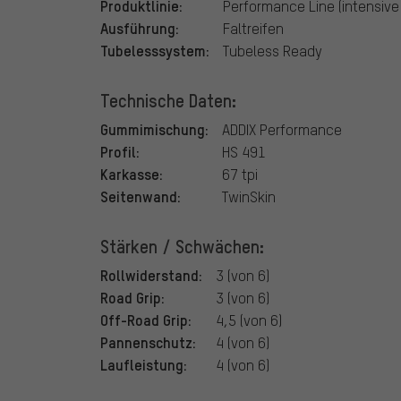
Produktlinie:
Performance Line (intensive
Ausführung:
Faltreifen
Tubelesssystem:
Tubeless Ready
Technische Daten:
Gummimischung:
ADDIX Performance
Profil:
HS 491
Karkasse:
67 tpi
Seitenwand:
TwinSkin
Stärken / Schwächen:
Rollwiderstand:
3 (von 6)
Road Grip:
3 (von 6)
Off-Road Grip:
4,5 (von 6)
Pannenschutz:
4 (von 6)
Laufleistung:
4 (von 6)