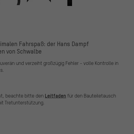
ximalen Fahrspaß: der Hans Dampf
fen von Schwalbe
verän und verzeiht großzügig Fehler - volle Kontrolle in
s.
Leitfaden
st, beachte bitte den
für den Bauteiletausch
t Tretunterstützung.