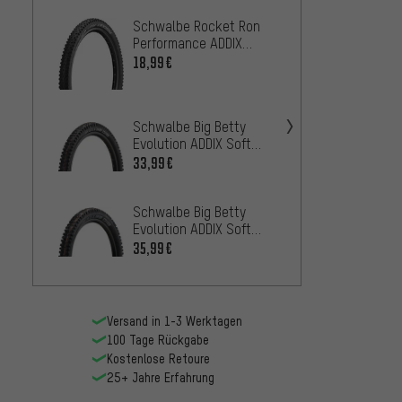
Schwalbe Rocket Ron
Maxxis
Performance ADDIX
MaxxTe
LiteSkin 24" Faltreifen
Faltre
18,99€
45,99
Maxxis
Schwalbe Big Betty
MaxxGr
Evolution ADDIX Soft
Drahtr
47,99
Super Ground 24"
33,99€
Faltreifen
Schwa
Schwalbe Big Betty
Plus P
Evolution ADDIX Soft
Bike D
21,99
Super Ground 20"
35,99€
Faltreifen
Versand in 1-3 Werktagen
100 Tage Rückgabe
Kostenlose Retoure
25+ Jahre Erfahrung