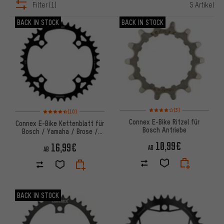
Filter
(1)
5 Artikel
ARTIKEL
BACK IN STOCK
BACK IN STOCK
Bewertungen: 4 von 5 basier
Bewertungen: 4,5 von 5 basierend auf 10 Bewertungen
(3)
(10)
Connex E-Bike Ritzel für
Connex E-Bike Kettenblatt für
Bosch Antriebe
Bosch / Yamaha / Brose /
Bafang Antriebe
10,99€
16,99€
AB
AB
BACK IN STOCK