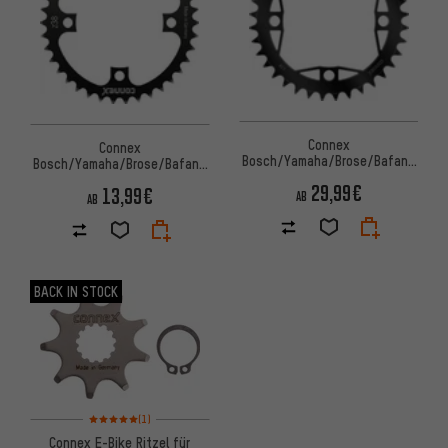
Connex
Connex
Bosch/Yamaha/Brose/Bafang
Bosch/Yamaha/Brose/Bafang
Narrow Wide E-Bike
E-Bike Kettenblatt
29,99€
13,99€
Kettenblatt
AB
AB
BACK IN STOCK
Bewertungen: 5 von 5 basierend auf 1 Bewertungen
(1)
Connex E-Bike Ritzel für