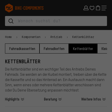
Zur Hauptnavigation springen
Zur Kategorienavigation springen
Zum Inhalt springen
Zu Marken und Newsletter springen
Zur Fußzeile springen
bike-components.de Startseite
Home
Komponenten
Antrieb
Kettenblätter
Fahrradkassetten
Fahrradketten
Kettenblätter
Kleinte
KETTENBLÄTTER
Die Kettenblätter sind ein wichtiger Teil des Antriebs Deines
Fahrrads. Sie werden an der Kurbel montiert, treiben über die Kette
die Kassette und so das Hinterrad an. Ein Austausch macht dann
Sinn, wenn eines oder mehrere Kettenblätter verschlissen sind
oder Du Deine Übersetzung anpassen möchtest.
Highlights
Beratung
Weitere Infos