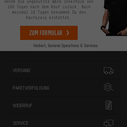
Sende die ungenutzte Ware innerhalb von
100 Tagen nach dem Kauf zurück. Nach
maximal 10 Tagen bekommst Du den
Kaufpreis erstattet.
zum Formular
Herbert,
General Operations & Services
Mehr Informationen
VERSAND
PAKETVERFOLGUNG
WIDERRUF
SERVICE