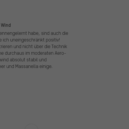
m Wind
kennengelernt habe, sind auch die
e ich uneingeschränkt positiv!
rieren und nicht über die Technik
öhe durchaus im moderaten Aero-
wind absolut stabil und
er und Massanella einige.