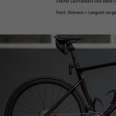
Steifer Laufradsatz und dabei 
Fazit: Shimano = Langzeit sorge