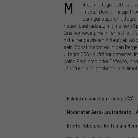
M
it dem Ultegra C36-Laufr
Trickle-Down-Prinzip: Pr
zum günstigeren Ultegra
Sp
neuen Laufradsatz mit meinem
Eins vorneweg: Mein Fahrstil ist „
mit einer gewissen Anlaufzeit als
sein. Sonst macht es in den Berge
Ultegra C36 Laufräder getestet: im
keine Probleme oder Defekte, aber 
„36“ für die Felgenhöhe in Millime
Eckdaten zum Laufradsatz
Moderater Aero-Laufradsatz: „A
Breite Tubeless-Reifen am Renn