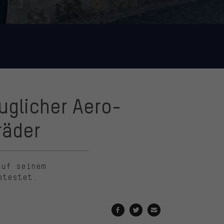
auglicher Aero-
räder
auf seinem
etestet.