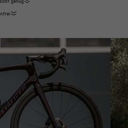
leicht genug
nfrei