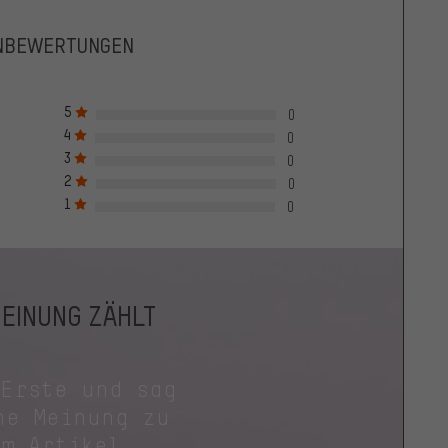
NBEWERTUNGEN
5
0
4
0
3
0
2
0
1
0
MEINUNG ZÄHLT
 Erste und sag
ne Meinung zu
em Artikel.