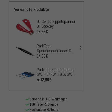
Verwandte Produkte
DT Swiss Nippelspanner
ParkTo
DT Spokey
SW-0 /
-5
19,99€
8,9
AB
ParkTool
Speichenschlüssel SW-
12 für Mavic System-
14,99€
3min1
Laufräder
Nippe
2,99€
ParkTool Nippelspanner
SW-16/SW-16.3/SW-
17/SW-18/SW-19 für
12,99€
AB
innenliegende Nippel
ParkTo
ND-1
Versand in 1-3 Werktagen
20,99
100 Tage Rückgabe
Kostenlose Retoure