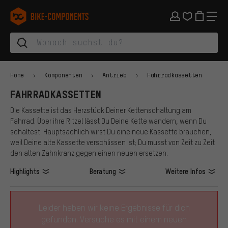
Zur Hauptnavigation springen
Zur Kategorienavigation springen
Zum Inhalt springen
Zu Marken und Newsletter springen
Zur Fußzeile springen
bike-components.de Startseite
Home
Komponenten
Antrieb
Fahrradkassetten
FAHRRADKASSETTEN
Die Kassette ist das Herzstück Deiner Kettenschaltung am
Fahrrad. Über ihre Ritzel lässt Du Deine Kette wandern, wenn Du
schaltest. Hauptsächlich wirst Du eine neue Kassette brauchen,
weil Deine alte Kassette verschlissen ist; Du musst von Zeit zu Zeit
den alten Zahnkranz gegen einen neuen ersetzen.
Highlights
Beratung
Weitere Infos
Leider haben wir keine Ergebnisse für dich
gefunden. Versuche es mit einem neuen