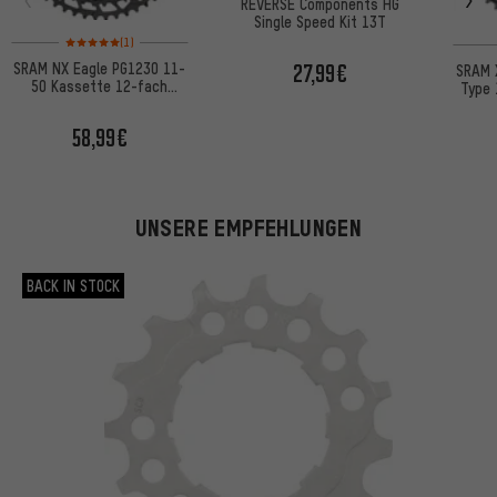
REVERSE Components HG
Single Speed Kit 13T
Bewertungen: 5 von 5 basierend auf 1 Bewertungen
(1)
SRAM NX Eagle PG1230 11-
27,99€
SRAM 
50 Kassette 12-fach
Type 
Werkstattverpackung
Wer
58,99€
UNSERE EMPFEHLUNGEN
BACK IN STOCK