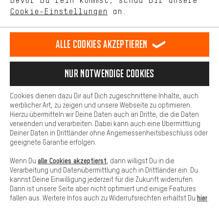
Bevor Du rein kommst, schau Dir unsere
unseres Shop-Angebots.
Cookie-Einstellungen
an.
Mehr Komfort
Dein Shopping-Erlebnis wird komfortabler. Mit Komfort-Cookies
stellen wir Verknüpfungen zu Social Media Plattformen her. So
Alle Cookies akzeptieren
können wir dir weitere nützliche Inhalte und Informationen zur
Verfügung stellen. Zudem hast du die Möglichkeit zusätzliche
Services zu nutzen, die es dir erleichtern die richtigen Produkte zu
Nur Notwendige Cookies
finden. Beispielsweise bieten wir eine Chat-Funktion an, damit
Fragen schnell und unkompliziert beantwortet werden können.
Cookies dienen dazu Dir auf Dich zugeschnittene Inhalte, auch
Basis
werblicher Art, zu zeigen und unsere Webseite zu optimieren.
Hierzu übermitteln wir Deine Daten auch an Dritte, die die Daten
Basis-Cookies gewährleisten, dass Du unsere Webseite
verwenden und verarbeiten. Dabei kann auch eine Übermittlung
grundsätzlich nutzen kannst.
Deiner Daten in Drittländer ohne Angemessenheitsbeschluss oder
Schlauch oder Tubeless am Fahrrad: Welches
geeignete Garantie erfolgen.
System passt für welchen Einsatzbereich?
alle Cookies akzeptierst
Wenn Du
, dann willigst Du in die
Fahrradschlauch oder Tubeless-Reifen? Butyl, TPU
Verarbeitung und Datenübermittlung auch in Drittländer ein. Du
oder Latex? Welches System das beste für Dich und
kannst Deine Einwilligung jederzeit für die Zukunft widerrufen.
Dein Bike ist, erfährst Du hier.
Dann ist unsere Seite aber nicht optimiert und einige Features
hier
fallen aus. Weitere Infos auch zu Widerrufsrechten erhältst Du
.
Jetzt weiterlesen