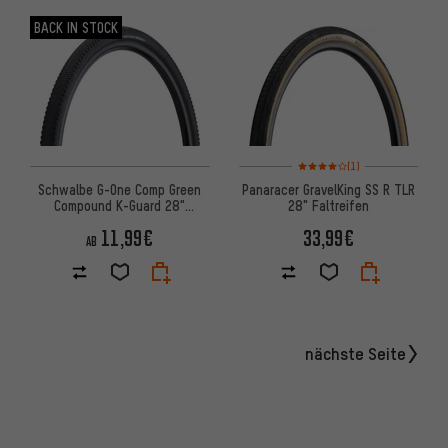
BACK IN STOCK
Bewertungen: 4 von 5 basier
(1)
Schwalbe G-One Comp Green
Panaracer GravelKing SS R TLR
Compound K-Guard 28"
28" Faltreifen
Drahtreifen
11,99€
33,99€
AB
nächste Seite