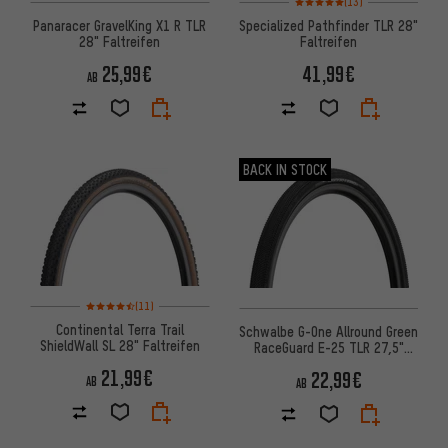
(13)
Panaracer GravelKing X1 R TLR
Specialized Pathfinder TLR 28"
28" Faltreifen
Faltreifen
25,99€
41,99€
AB
BACK IN STOCK
Bewertungen: 4,5 von 5 basierend auf 11 Bewertungen
(11)
Continental Terra Trail
Schwalbe G-One Allround Green
ShieldWall SL 28" Faltreifen
RaceGuard E-25 TLR 27,5"
Faltreifen
21,99€
22,99€
AB
AB