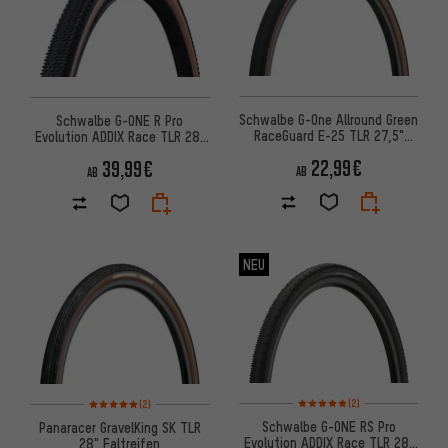
Schwalbe G-One Allround Green
Schwalbe G-ONE R Pro
RaceGuard E-25 TLR 27,5"
Evolution ADDIX Race TLR 28"
Faltreifen
Faltreifen
22,99€
39,99€
AB
AB
NEU
Bewertungen: 5 von 5 basier
Bewertungen: 5 von 5 basierend auf 2 Bewertungen
(2)
(2)
Schwalbe G-ONE RS Pro
Panaracer GravelKing SK TLR
Evolution ADDIX Race TLR 28"
28" Faltreifen