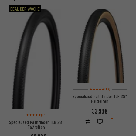
ARTIKEL
DEAL DER WOCHE
Bewertungen: 5 von 5 basiere
(13)
Specialized Pathfinder TLR 28"
Faltreifen
33,99€
Bewertungen: 5 von 5 basierend auf 13 Bewertungen
(13)
Specialized Pathfinder TLR 28"
Faltreifen