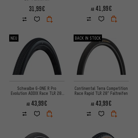
Faltreifen
41,99€
31,99€
AB
NEU
BACK IN STOCK
Schwalbe G-ONE R Pro
Continental Terra Competition
Evolution ADDIX Race TLR 28"
Race Rapid TLR 28" Faltreifen
Faltreifen
43,99€
43,99€
AB
AB