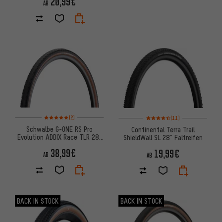
20,99€
AB
Bewertungen: 5 von 5 basierend auf 2 Bewertungen
Bewertungen: 4,5 von 5 basie
(2)
(11)
Schwalbe G-ONE RS Pro
Continental Terra Trail
Evolution ADDIX Race TLR 28"
ShieldWall SL 28" Faltreifen
Faltreifen
38,99€
19,99€
AB
AB
BACK IN STOCK
BACK IN STOCK