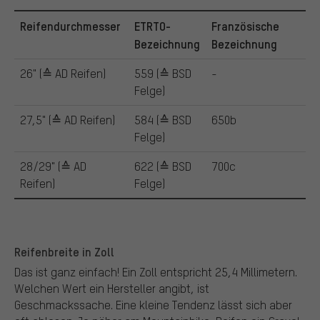
Reifendurchmesser
ETRTO-
Französische
Bezeichnung
Bezeichnung
26" (≙ AD Reifen)
559 (≙ BSD
-
Felge)
27,5" (≙ AD Reifen)
584 (≙ BSD
650b
Felge)
28/29" (≙ AD
622 (≙ BSD
700c
Reifen)
Felge)
Reifenbreite in Zoll
Das ist ganz einfach! Ein Zoll entspricht 25,4 Millimetern.
Welchen Wert ein Hersteller angibt, ist
Geschmackssache. Eine kleine Tendenz lässt sich aber