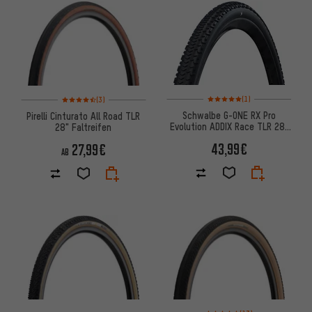
Bewertungen: 5 von 5 basier
Bewertungen: 4,5 von 5 basierend auf 3 Bewertungen
(1)
(3)
Schwalbe G-ONE RX Pro
Pirelli Cinturato All Road TLR
Evolution ADDIX Race TLR 28"
28" Faltreifen
Faltreifen
43,99€
27,99€
AB
Bewertungen: 5 von 5 basiere