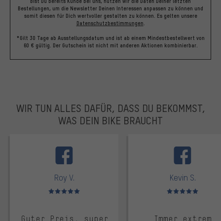
Bist Du bereits Kunde bei uns, nutzen wir die Daten Deiner letzten
Bestellungen, um die Newsletter Deinen Interessen anpassen zu können und
somit diesen für Dich wertvoller gestalten zu können.
Es gelten unsere
Datenschutzbestimmungen
.
*Gilt 30 Tage ab Ausstellungsdatum und ist ab einem Mindestbestellwert von
60 € gültig. Der Gutschein ist nicht mit anderen Aktionen kombinierbar.
WIR TUN ALLES DAFÜR, DASS DU BEKOMMST,
WAS DEIN BIKE BRAUCHT
facebook
Roy V.
Kevin S.
Bewertungen: 5 von 5
Bewertungen: 5 von 5
Guter Preis, super
Immer extrem