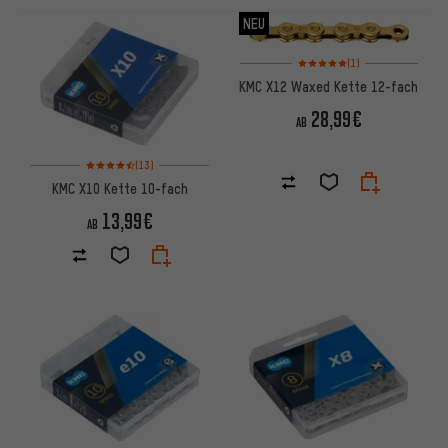
ARTIKEL
NEU
Bewertungen: 5 von 5 basier
(1)
KMC X12 Waxed Kette 12-fach
28,99€
AB
Bewertungen: 4,5 von 5 basierend auf 13 Bewertungen
(13)
KMC X10 Kette 10-fach
13,99€
AB