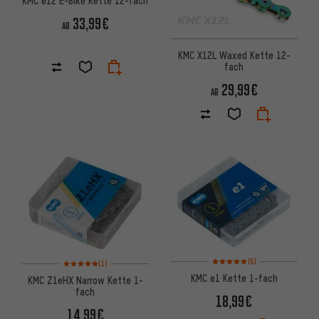
KMC e12 E-Bike Kette 12-fach
33,99€
AB
KMC X12L Waxed Kette 12-
fach
29,99€
AB
Bewertungen: 5 von 5 basier
Bewertungen: 5 von 5 basierend auf 1 Bewertungen
(5)
(1)
KMC e1 Kette 1-fach
KMC Z1eHX Narrow Kette 1-
fach
18,99€
14,99€