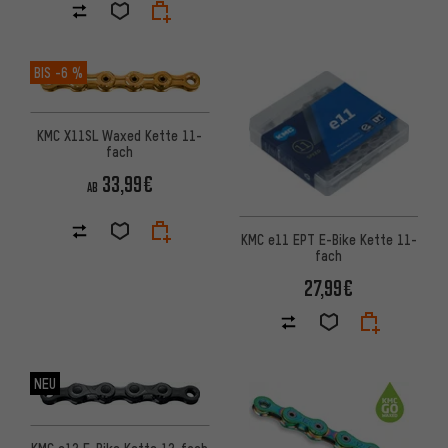
BIS
-6 %
KMC X11SL Waxed Kette 11-
fach
33,99€
AB
KMC e11 EPT E-Bike Kette 11-
fach
27,99€
NEU