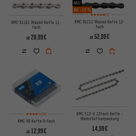
NEU
BIS
-10 %
Bewertungen: 5 von 5 basier
(1)
KMC DLC12 Waxed Kette 12-
KMC X11EL Waxed Kette 11-
fach
fach
52,99€
28,99€
AB
AB
Bewertungen: 4 von 5 basierend auf 10 Bewertungen
KMC E12-S 12fach Kette -
(10)
Werkstattverpackung
KMC X9 Kette 9-fach
14,99€
12,99€
AB