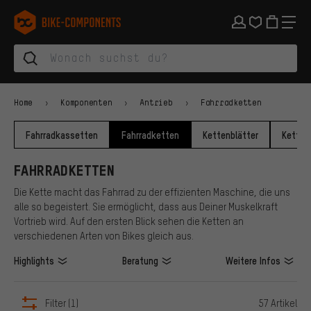
Zur Hauptnavigation springen
Zur Kategorienavigation springen
Zum Inhalt springen
Zu Marken und Newsletter springen
Zur Fußzeile springen
bike-components.de Startseite
Home
Komponenten
Antrieb
Fahrradketten
Fahrradkassetten
Fahrradketten
Kettenblätter
Ketten
FAHRRADKETTEN
Die Kette macht das Fahrrad zu der effizienten Maschine, die uns
alle so begeistert. Sie ermöglicht, dass aus Deiner Muskelkraft
Vortrieb wird. Auf den ersten Blick sehen die Ketten an
verschiedenen Arten von Bikes gleich aus.
Highlights
Beratung
Weitere Infos
Filter
(1)
57 Artikel