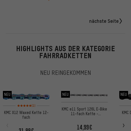
nächste Seite
HIGHLIGHTS AUS DER KATEGORIE
FAHRRADKETTEN
NEU REINGEKOMMEN
NEU
NEU
NEU
Bewertungen: 5 von 5 basierend auf 1 Bewertungen
(1)
KMC e11 Sport 126L E-Bike
KMC X12 Waxed Kette 12-
KMC 
11-fach Kette -
fach
Werkstattverpackung
14,99€
31,99€