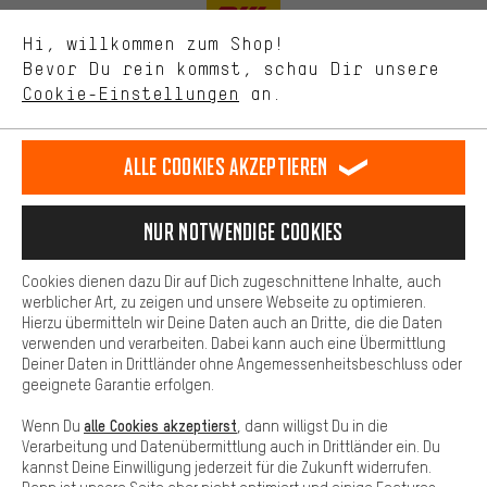
Uns interessiert, was Du in unserem Shop suchst und brauchst.
Mit Leistungs-Cookies nimmst Du mit Deinem Shopping-Verhalten
Hi, willkommen zum Shop!
selbst Einfluss auf die Verbesserung unserer Webseite und
Bevor Du rein kommst, schau Dir unsere
unseres Shop-Angebots.
Cookie-Einstellungen
an.
Mehr Komfort
Lass Dich beraten
Dein Shopping-Erlebnis wird komfortabler. Mit Komfort-Cookies
stellen wir Verknüpfungen zu Social Media Plattformen her. So
Alle Cookies akzeptieren
können wir dir weitere nützliche Inhalte und Informationen zur
Terminbuchung
Verfügung stellen. Zudem hast du die Möglichkeit zusätzliche
Services zu nutzen, die es dir erleichtern die richtigen Produkte zu
Nur Notwendige Cookies
Kontaktformular
finden. Beispielsweise bieten wir eine Chat-Funktion an, damit
Fragen schnell und unkompliziert beantwortet werden können.
Cookies dienen dazu Dir auf Dich zugeschnittene Inhalte, auch
Unsere Datenschutzerklärung
Basis
werblicher Art, zu zeigen und unsere Webseite zu optimieren.
Sprache"
Hierzu übermitteln wir Deine Daten auch an Dritte, die die Daten
Basis-Cookies gewährleisten, dass Du unsere Webseite
verwenden und verarbeiten. Dabei kann auch eine Übermittlung
grundsätzlich nutzen kannst.
DE
EN
ES
FR
Deiner Daten in Drittländer ohne Angemessenheitsbeschluss oder
Deutsch
english
español
français
geeignete Garantie erfolgen.
alle Cookies akzeptierst
Wenn Du
, dann willigst Du in die
VERTRAG WIDERRUFEN
Aachener Community
Affiliateprogramm
Verarbeitung und Datenübermittlung auch in Drittländer ein. Du
kannst Deine Einwilligung jederzeit für die Zukunft widerrufen.
Impressum
Datenschutz
Allgemeine Geschäftsbedingungen