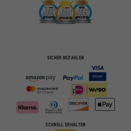
SICHER BEZAHLEN
Passendere Angebote
Du bekommst, statt zufälliger Werbung, genauer passende
Angebote von uns. Diese Cookies helfen uns, Deine Interessen
besser zu erkennen und Dir relevante Produkte und Tipps zu
zeigen.
SCHNELL ERHALTEN
Bessere Leistung