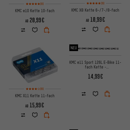
Bewertungen: 5 von 5 basier
Bewertungen: 5 von 5 basierend auf 8 Bewertungen
(9)
(8)
KMC X8 Kette 6-/7-/8-fach
KMC e10 Kette 10-fach
10,99€
20,99€
AB
AB
NEU
KMC e11 Sport 126L E-Bike 11-
fach Kette -
Werkstattverpackung
14,99€
Bewertungen: 4 von 5 basierend auf 8 Bewertungen
(8)
KMC X11 Kette 11-fach
15,99€
AB