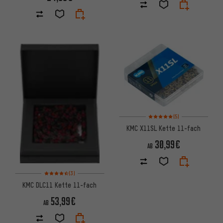
Bewertungen: 5 von 5 basier
(5)
KMC X11SL Kette 11-fach
30,99€
AB
Bewertungen: 4,5 von 5 basierend auf 3 Bewertungen
(3)
KMC DLC11 Kette 11-fach
53,99€
AB