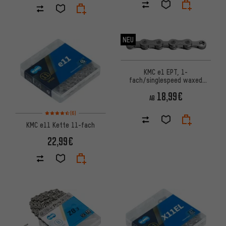
NEU
KMC e1 EPT, 1-
fach/singlespeed waxed
Kette
18,99€
AB
Bewertungen: 4,5 von 5 basierend auf 6 Bewertungen
(6)
KMC e11 Kette 11-fach
22,99€