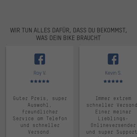
WIR TUN ALLES DAFÜR, DASS DU BEKOMMST,
WAS DEIN BIKE BRAUCHT
facebook
Roy V.
Kevin S.
Bewertungen: 5 von 5
Bewertungen: 5 von 5
Guter Preis, super
Immer extrem
Auswahl,
schneller Versan
freundlicher
Einer meiner
Service am Telefon
Lieblings-
und schneller
Onlineversender
Versand.
und super Suppor