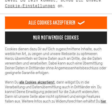
Bevor Du rein kommst, schau Dir unsere
unseres Shop-Angebots.
Cookie-Einstellungen
an.
Mehr Komfort
TEAM
Dein Shopping-Erlebnis wird komfortabler. Mit Komfort-Cookies
stellen wir Verknüpfungen zu Social Media Plattformen her. So
Alle Cookies akzeptieren
können wir dir weitere nützliche Inhalte und Informationen zur
Verfügung stellen. Zudem hast du die Möglichkeit zusätzliche
Services zu nutzen, die es dir erleichtern die richtigen Produkte zu
Nur Notwendige Cookies
#DEINBIKEBRAUCHTDAS
finden. Beispielsweise bieten wir eine Chat-Funktion an, damit
Fragen schnell und unkompliziert beantwortet werden können.
Cookies dienen dazu Dir auf Dich zugeschnittene Inhalte, auch
Basis
werblicher Art, zu zeigen und unsere Webseite zu optimieren.
Hierzu übermitteln wir Deine Daten auch an Dritte, die die Daten
Basis-Cookies gewährleisten, dass Du unsere Webseite
verwenden und verarbeiten. Dabei kann auch eine Übermittlung
grundsätzlich nutzen kannst.
Deiner Daten in Drittländer ohne Angemessenheitsbeschluss oder
geeignete Garantie erfolgen.
SICHER EINKAUFEN
alle Cookies akzeptierst
Wenn Du
, dann willigst Du in die
Verarbeitung und Datenübermittlung auch in Drittländer ein. Du
kannst Deine Einwilligung jederzeit für die Zukunft widerrufen.
Dann ist unsere Seite aber nicht optimiert und einige Features
hier
fallen aus. Weitere Infos auch zu Widerrufsrechten erhältst Du
.