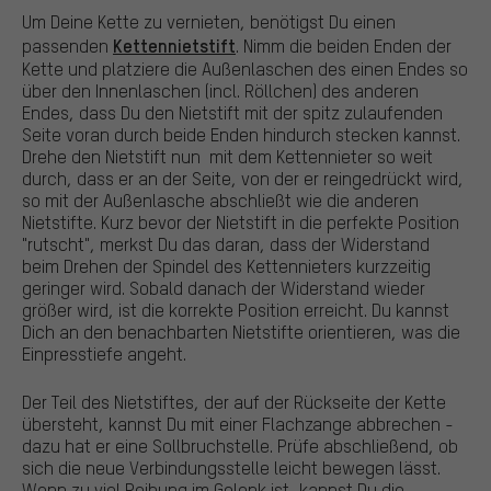
Um Deine Kette zu vernieten, benötigst Du einen
Kettennietstift
passenden
. Nimm die beiden Enden der
Kette und platziere die Außenlaschen des einen Endes so
über den Innenlaschen (incl. Röllchen) des anderen
Endes, dass Du den Nietstift mit der spitz zulaufenden
Seite voran durch beide Enden hindurch stecken kannst.
Drehe den Nietstift nun mit dem Kettennieter so weit
durch, dass er an der Seite, von der er reingedrückt wird,
so mit der Außenlasche abschließt wie die anderen
Nietstifte. Kurz bevor der Nietstift in die perfekte Position
"rutscht", merkst Du das daran, dass der Widerstand
beim Drehen der Spindel des Kettennieters kurzzeitig
geringer wird. Sobald danach der Widerstand wieder
größer wird, ist die korrekte Position erreicht. Du kannst
Dich an den benachbarten Nietstifte orientieren, was die
Einpresstiefe angeht.
Der Teil des Nietstiftes, der auf der Rückseite der Kette
übersteht, kannst Du mit einer Flachzange abbrechen -
dazu hat er eine Sollbruchstelle. Prüfe abschließend, ob
sich die neue Verbindungsstelle leicht bewegen lässt.
Wenn zu viel Reibung im Gelenk ist, kannst Du die