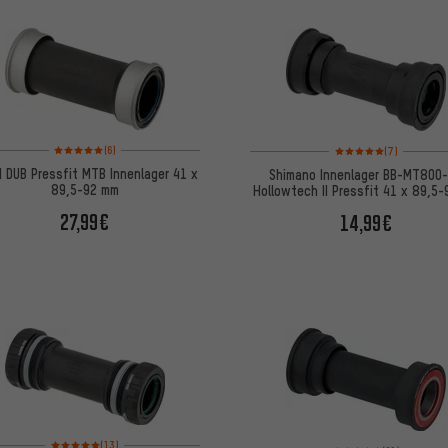
Bewertungen: 5 von 5 basierend auf 6 Bewertungen
Bewertungen: 5 von 5
(6)
(7)
 DUB Pressfit MTB Innenlager 41 x
Shimano Innenlager BB-MT800
89,5-92 mm
Hollowtech II Pressfit 41 x 89,5
27,99€
14,99€
Bewertungen: 5 von 5 basierend auf 13 Bewertungen
(13)
Bewertungen: 4 von 5 