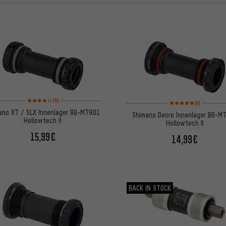
L
Bewertungen: 4 von 5 basierend auf 9 Bewertungen
(9)
Bewertungen: 5 von 5
(9)
ano XT / SLX Innenlager BB-MT801
Shimano Deore Innenlager BB-M
Hollowtech II
Hollowtech II
15,99€
14,99€
BACK IN STOCK