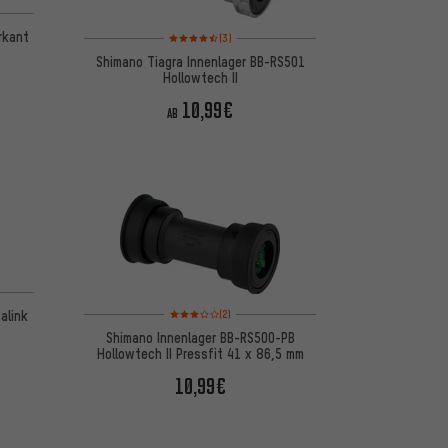
basierend auf 14 Bewertungen
Bewertungen: 4,5 von 5 basierend auf 3 Bewertungen
rkant
(3)
Shimano Tiagra Innenlager BB-RS501
Hollowtech II
10,99€
AB
 basierend auf 9 Bewertungen
Bewertungen: 3 von 5 basierend auf 2 Bewertungen
alink
(2)
Shimano Innenlager BB-RS500-PB
Hollowtech II Pressfit 41 x 86,5 mm
10,99€