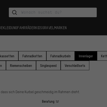
BEKLEIDUNG
FAHRRÄDER
KIDS
GRAVEL
MARKEN
r
dkassetten
Fahrradketten
Fahrradkurbeln
Innenlager
Kett
en
Riemenscheiben
Singlespeed
Verschleißsets
, dass sich Deine Kurbel geschmeidig im Rahmen dreht.
Beratung