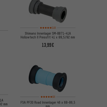
Bewertungen: 5 von 5 basierend auf 12 Bewertungen
(12)
Shimano Innenlager SM-BB71-41A
Hollowtech II Pressfit 41 x 89,5/92 mm
13,99€
 basierend auf 7 Bewertungen
Bewertungen: 5 von 5 basierend auf 2 Bewertungen
(2)
41A
FSA PF30 Road Innenlager 46 x 68-86,5
-92 mm
mm