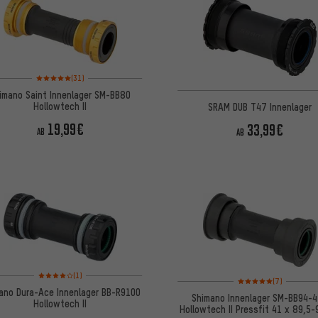
Bewertungen: 5 von 5 basierend auf 31 Bewertungen
(31)
imano Saint Innenlager SM-BB80
Hollowtech II
SRAM DUB T47 Innenlager
19,99€
33,99€
AB
AB
Bewertungen: 4 von 5 basierend auf 1 Bewertungen
(1)
Bewertungen: 5 von 5
(7)
ano Dura-Ace Innenlager BB-R9100
Shimano Innenlager SM-BB94-
Hollowtech II
Hollowtech II Pressfit 41 x 89,5