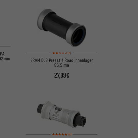
 basierend auf 7 Bewertungen
Bewertungen: 2 von 5 basierend auf 2 Bewertungen
(2)
-PA
-92 mm
SRAM DUB Pressfit Road Innenlager
86,5 mm
27,99€
Bewertungen: 5 von 5 basierend auf 4 Bewertungen
(4)
basierend auf 21 Bewertungen