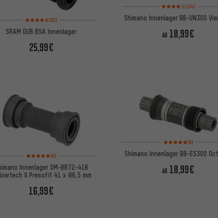
Bewertungen: 4 von 5 
(14)
Shimano Innenlager BB-UN300 Vie
Bewertungen: 4,5 von 5 basierend auf 25 Bewertungen
(25)
SRAM DUB BSA Innenlager
10,99€
AB
25,99€
Bewertungen: 5 von 5
(9)
Shimano Innenlager BB-ES300 Oct
Bewertungen: 5 von 5 basierend auf 6 Bewertungen
(6)
himano Innenlager SM-BB72-41B
10,99€
AB
lowtech II Pressfit 41 x 86,5 mm
16,99€