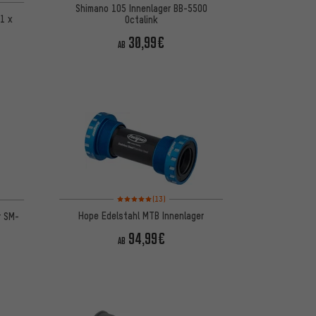
Shimano 105 Innenlager BB-5500
1 x
Octalink
30,99€
AB
Bewertungen: 5 von 5 basierend auf 13 Bewertungen
5 basierend auf 19 Bewertungen
(13)
Hope Edelstahl MTB Innenlager
r SM-
94,99€
AB