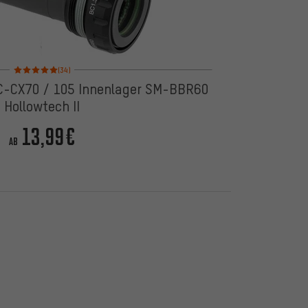
Bewertungen: 5 von 5 basierend auf 34 Bewertungen
(34)
C-CX70 / 105 Innenlager SM-BBR60
Hollowtech II
13,99€
AB