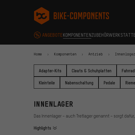
Zur Hauptnavigation springen
Zur Kategorienavigation springen
Zum Inhalt springen
Zu Marken und Newsletter springen
Zur Fußzeile springen
bike-components.de Startseite
ANGEBOTE
KOMPONENTEN
ZUBEHÖR
WERKSTATT
Home
Komponenten
Antrieb
Innenlage
Adapter-Kits
Cleats & Schuhplatten
Fahrra
Kleinteile
Nabenschaltung
Pedale
Riem
INNENLAGER
Das Innenlager – auch Tretlager genannt – sorgt dafür
Highlights