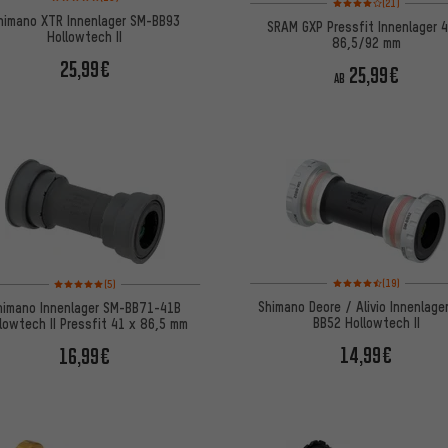
(21)
himano XTR Innenlager SM-BB93
SRAM GXP Pressfit Innenlager 4
Hollowtech II
86,5/92 mm
25,99€
25,99€
AB
Bewertungen: 4,5 von 
Bewertungen: 5 von 5 basierend auf 5 Bewertungen
(19)
(5)
Shimano Deore / Alivio Innenlage
himano Innenlager SM-BB71-41B
BB52 Hollowtech II
lowtech II Pressfit 41 x 86,5 mm
14,99€
16,99€