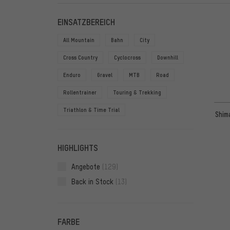
FILTER
ARTIKE
EINSATZBEREICH
All Mountain
Bahn
City
Cross Country
Cyclocross
Downhill
Enduro
Gravel
MTB
Road
Rollentrainer
Touring & Trekking
Triathlon & Time Trial
Shim
HIGHLIGHTS
Angebote
(129)
Back in Stock
(13)
FARBE