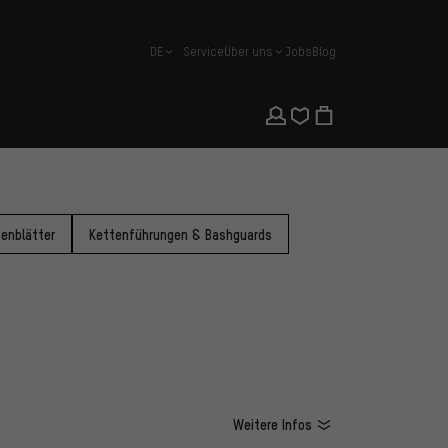
DE
Service
Über uns
Jobs
Blog
Deutsch
enblätter
Kettenführungen & Bashguards
Weitere Infos