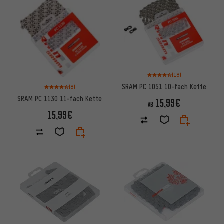
Bewertungen: 4,5 von 5 basie
(18)
Bewertungen: 4,5 von 5 basierend auf 8 Bewertungen
SRAM PC 1051 10-fach Kette
(8)
SRAM PC 1130 11-fach Kette
15,99€
AB
15,99€