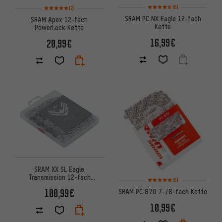
Bewertungen: 4,5 von 5 basi
Bewertungen: 5 von 5 basierend auf 2 Bewertungen
(6)
(2)
SRAM PC NX Eagle 12-fach
SRAM Apex 12-fach
Kette
PowerLock Kette
16,99€
20,99€
SRAM XX SL Eagle
Transmission 12-fach
Bewertungen: 5 von 5 basier
(6)
PowerLock T-Type Kette
100,99€
SRAM PC 870 7-/8-fach Kette
10,99€