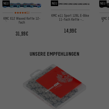
NEU
NEU
NEU
Bewertungen: 5 von 5 basierend auf 1 Bewertungen
(1)
KMC e11 Sport 126L E-Bike
KMC X12 Waxed Kette 12-
KMC 
11-fach Kette -
fach
Werkstattverpackung
14,99€
31,99€
UNSERE EMPFEHLUNGEN