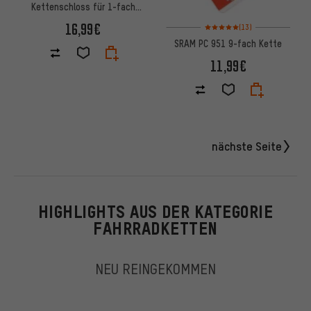
Kettenschloss für 1-fach
Kette PC1 - 4 Stück
Bewertungen: 5 von 5 basiere
16,99€
(13)
SRAM PC 951 9-fach Kette
11,99€
nächste Seite
HIGHLIGHTS AUS DER KATEGORIE
FAHRRADKETTEN
NEU REINGEKOMMEN