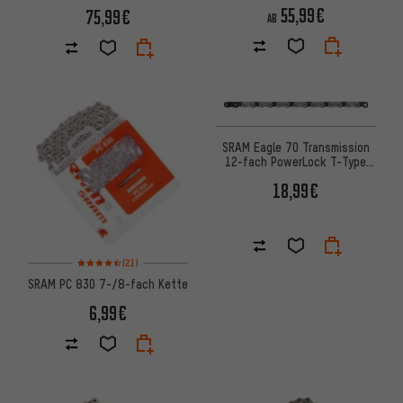
Kette
55,99€
75,99€
AB
SRAM Eagle 70 Transmission
12-fach PowerLock T-Type
Kette
18,99€
Bewertungen: 4,5 von 5 basierend auf 21 Bewertungen
(21)
SRAM PC 830 7-/8-fach Kette
6,99€