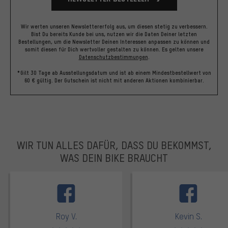
Wir werten unseren Newslettererfolg aus, um diesen stetig zu verbessern.
Bist Du bereits Kunde bei uns, nutzen wir die Daten Deiner letzten
Bestellungen, um die Newsletter Deinen Interessen anpassen zu können und
somit diesen für Dich wertvoller gestalten zu können.
Es gelten unsere
Datenschutzbestimmungen
.
*Gilt 30 Tage ab Ausstellungsdatum und ist ab einem Mindestbestellwert von
60 € gültig. Der Gutschein ist nicht mit anderen Aktionen kombinierbar.
WIR TUN ALLES DAFÜR, DASS DU BEKOMMST,
WAS DEIN BIKE BRAUCHT
facebook
Roy V.
Kevin S.
Bewertungen: 5 von 5
Bewertungen: 5 von 5