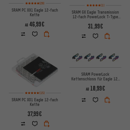
Bewertungen: 5 von 5 basierend auf 29 Bewertungen
(29)
Bewertungen: 5 von 5 basier
(1)
SRAM PC XX1 Eagle 12-fach
SRAM GX Eagle Transmission
Kette
12-fach PowerLock T-Type
Kette
46,99€
31,99€
AB
SRAM PowerLock
Kettenschloss für Eagle 12-
fach - 4 Stück
10,99€
AB
Bewertungen: 5 von 5 basierend auf 15 Bewertungen
(15)
SRAM PC X01 Eagle 12-fach
Kette
37,99€