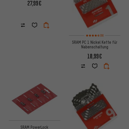
27,99€
Bewertungen: 4,5 von 5 basi
(9)
SRAM PC 1 Nickel Kette für
Nabenschaltung
10,99€
SRAM PowerLock