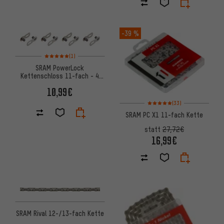
-39 %
Bewertungen: 5 von 5 basierend auf 1 Bewertungen
(1)
SRAM PowerLock
Kettenschloss 11-fach - 4
Stück
10,99€
Bewertungen: 5 von 5 basier
(33)
SRAM PC X1 11-fach Kette
statt
27,72€
16,99€
SRAM Rival 12-/13-fach Kette