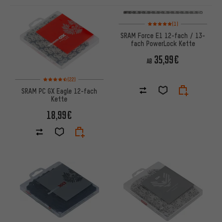
ARTIKEL
Bewertungen: 5 von 5 basier
(1)
SRAM Force E1 12-fach / 13-
fach PowerLock Kette
35,99€
AB
Bewertungen: 4,5 von 5 basierend auf 22 Bewertungen
(22)
SRAM PC GX Eagle 12-fach
Kette
18,99€