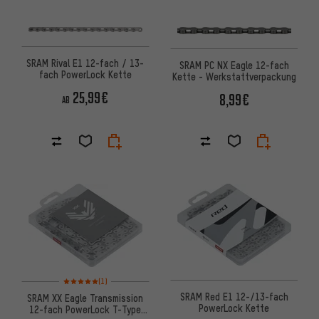
SRAM Rival E1 12-fach / 13-
SRAM PC NX Eagle 12-fach
fach PowerLock Kette
Kette - Werkstattverpackung
25,99€
8,99€
AB
Bewertungen: 5 von 5 basierend auf 1 Bewertungen
(1)
SRAM Red E1 12-/13-fach
SRAM XX Eagle Transmission
PowerLock Kette
12-fach PowerLock T-Type