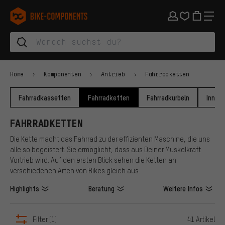
Zur Hauptnavigation springen
Zur Kategorienavigation springen
Zum Inhalt springen
Zu Marken und Newsletter springen
Zur Fußzeile springen
bike-components.de Startseite
Home
Komponenten
Antrieb
Fahrradketten
Fahrradkassetten
Fahrradketten
Fahrradkurbeln
Innenl
FAHRRADKETTEN
Die Kette macht das Fahrrad zu der effizienten Maschine, die uns
alle so begeistert. Sie ermöglicht, dass aus Deiner Muskelkraft
Vortrieb wird. Auf den ersten Blick sehen die Ketten an
verschiedenen Arten von Bikes gleich aus.
Highlights
Beratung
Weitere Infos
Filter
(1)
41 Artikel