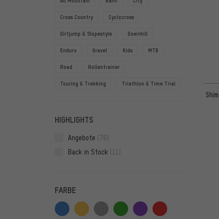
All Mountain
Bahn
City
Cross Country
Cyclocross
Dirtjump & Slopestyle
Downhill
Enduro
Gravel
Kids
MTB
Road
Rollentrainer
Touring & Trekking
Triathlon & Time Trial
Shim
HIGHLIGHTS
Angebote
(76)
Back in Stock
(11)
FARBE