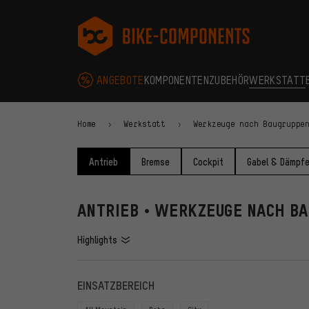
Zur Hauptnavigation springen
Zur Kategorienavigation springen
Zum Inhalt springen
Zu Marken und Newsletter springen
Zur Fußzeile springen
bike-components.de Startseite
ANGEBOTE
KOMPONENTEN
ZUBEHÖR
WERKSTATT
Home
Werkstatt
Werkzeuge nach Baugruppe
Antrieb
Bremse
Cockpit
Gabel & Dämpfe
ANTRIEB • WERKZEUGE NACH B
Highlights
FILTER
ARTIKE
EINSATZBEREICH