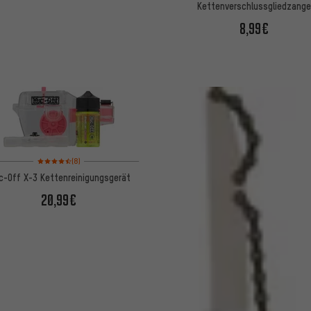
Kettenverschlussgliedzang
8,99€
Bewertungen: 4,5 von 5 basierend auf 8 Bewertungen
(8)
c-Off X-3 Kettenreinigungsgerät
20,99€