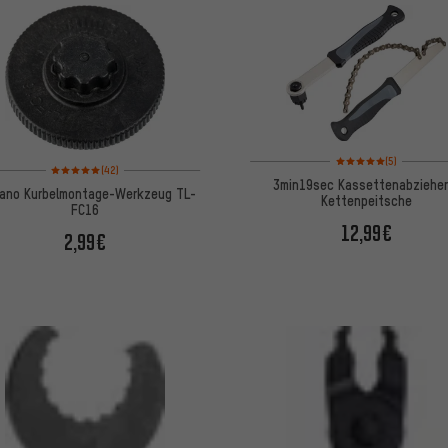
Bewertungen: 5 von 5
(5)
Bewertungen: 5 von 5 basierend auf 42 Bewertungen
(42)
3min19sec Kassettenabzieher
ano Kurbelmontage-Werkzeug TL-
Kettenpeitsche
FC16
12,99€
2,99€