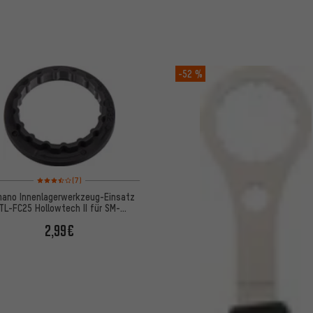
-52 %
Bewertungen: 3,5 von 5 basierend auf 7 Bewertungen
(7)
mano Innenlagerwerkzeug-Einsatz
TL-FC25 Hollowtech II für SM-
BBR60/BB-MT800
2,99€