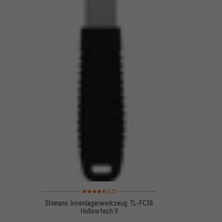
Bewertungen: 4,5 von 5 basierend auf 13 Bewertungen
(13)
Shimano Innenlagerwerkzeug TL-FC36
Hollowtech II