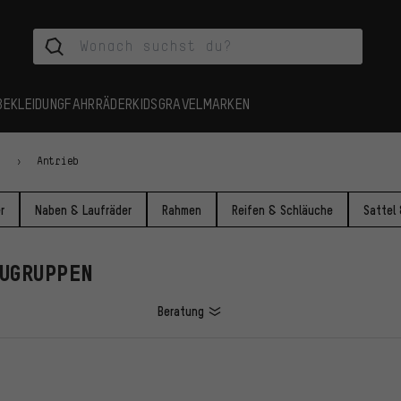
BEKLEIDUNG
FAHRRÄDER
KIDS
GRAVEL
MARKEN
n
Antrieb
r
Naben & Laufräder
Rahmen
Reifen & Schläuche
Sattel
AUGRUPPEN
Beratung
L