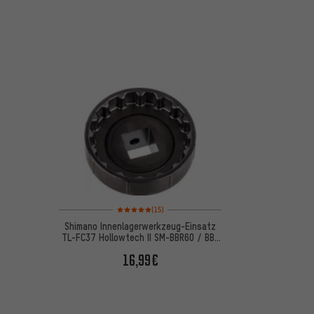
e
Bewertungen: 5 von 5 basierend auf 15 Bewertungen
(15)
Shimano Innenlagerwerkzeug-Einsatz
TL-FC37 Hollowtech II SM-BBR60 / BB-
MT800
16,99€