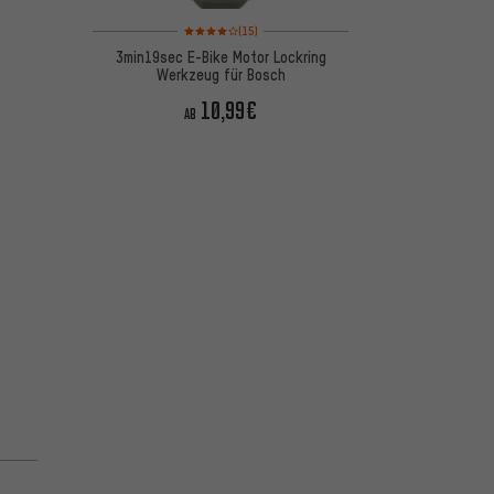
Bewertungen: 4 von 5 basierend auf 15 Bewertungen
(15)
3min19sec E-Bike Motor Lockring
Werkzeug für Bosch
10,99€
AB
5 basierend auf 36 Bewertungen