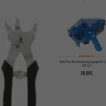
Bewertungen: 5 von 5 
(14)
ParkTool Kettenreinigungsgerät C
CM-5.3
20,99€