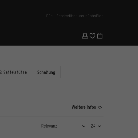
DE
Service
Über uns
Jobs
Blog
Deutsch
 & Sattelstütze
Schaltung
Weitere Infos